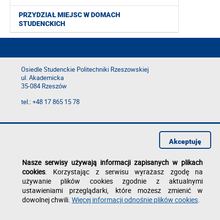
PRZYDZIAŁ MIEJSC W DOMACH
STUDENCKICH
Osiedle Studenckie Politechniki Rzeszowskiej
ul. Akademicka
35-084 Rzeszów
tel.: +48 17 865 15 78
Deklaracja dostępności
Polityka prywatności
Akceptuję
Zgłoś błąd na stronie
Nasze serwisy używają informacji zapisanych w plikach
cookies
. Korzystając z serwisu wyrażasz zgodę na
używanie plików cookies zgodnie z aktualnymi
ustawieniami przeglądarki, które możesz zmienić w
dowolnej chwili.
Więcej informacji odnośnie plików cookies
.