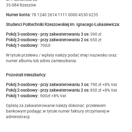
35-084 Rzeszów
Numer konta:
78 1240 2614 1111 0000 4530 6235
Studenci Politechniki Rzeszowskiej im. Ignacego Łukasiewicza:
Pokój 3-osobowy - przy zakwaterowaniu 3 os:
590 zł
Pokój 2-osobowy - przy zakwaterowaniu 2 os:
650 zł
Pokój 1-osobowy:
700zł
W tytule przelewu / wpłaty należy podać imię i nazwisko oraz
numer albumu lub adres zamieszkania.
Pozostali mieszkańcy:
Pokój 3-osobowy - przy zakwaterowaniu 3 os:
790 zł +
8% Vat
Pokój 2-osobowy - przy zakwaterowaniu 2 os:
8
5
0 zł +
8% Vat
Pokój 1-osobowy:
900zł +
8% Vat
Opłatę za zakwaterowanie należy dokonać
przelewem
bankowym podając w tytule numer faktury otrzymanej w
administracji.