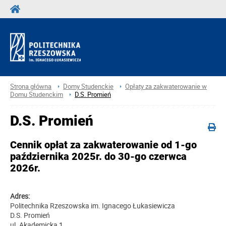
Strona główna
Domy Studenckie
Opłaty za zakwaterowanie w
Domu Studenckim
D.S. Promień
D.S. Promień
Cennik opłat za zakwaterowanie od 1-go
października 2025r. do 30-go czerwca
2026r.
Adres:
Politechnika Rzeszowska im. Ignacego Łukasiewicza
D.S. Promień
ul. Akademicka 1